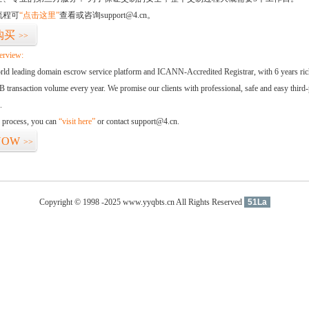
流程可
“点击这里”
查看或咨询support@4.cn。
购买
>>
erview:
orld leading domain escrow service platform and ICANN-Accredited Registrar, with 6 years ri
 transaction volume every year. We promise our clients with professional, safe and easy third-
.
d process, you can
“visit here”
or contact support@4.cn.
NOW
>>
Copyright © 1998 -2025 www.yyqbts.cn All Rights Reserved
51La