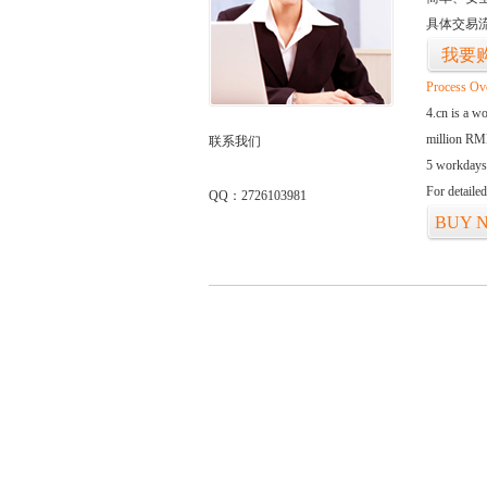
具体交易
我要
Process Ov
4.cn is a w
million RMB
联系我们
5 workdays
For detaile
QQ：2726103981
BUY 