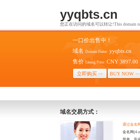
yyqbts.cn
您正在访问的域名可以转让!This domain name i
一口价出售中！
域名
yyqbts.cn
Domain Name:
售价
CNY 3897.00
Listing Price:
立即购买
BUY NOW
>>
>>
域名交易方式：
通过金名网(
金名网(4
简单、安